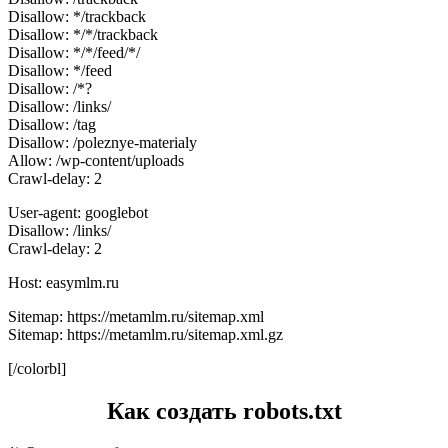
Disallow: */trackback
Disallow: */*/trackback
Disallow: */*/feed/*/
Disallow: */feed
Disallow: /*?
Disallow: /links/
Disallow: /tag
Disallow: /poleznye-materialy
Allow: /wp-content/uploads
Crawl-delay: 2
User-agent: googlebot
Disallow: /links/
Crawl-delay: 2
Host: easymlm.ru
Sitemap: https://metamlm.ru/sitemap.xml
Sitemap: https://metamlm.ru/sitemap.xml.gz
[/colorbl]
Как создать robots.txt